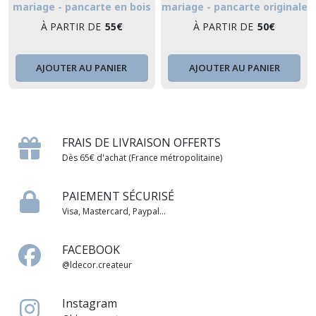
mariage - pancarte en bois
mariage - pancarte originale
mariage
en bois pour cérémonie
À PARTIR DE
55
€
À PARTIR DE
50
€
AJOUTER AU PANIER
AJOUTER AU PANIER
FRAIS DE LIVRAISON OFFERTS
Dès 65€ d'achat (France métropolitaine)
PAIEMENT SÉCURISÉ
Visa, Mastercard, Paypal...
FACEBOOK
@ldecor.createur
Instagram