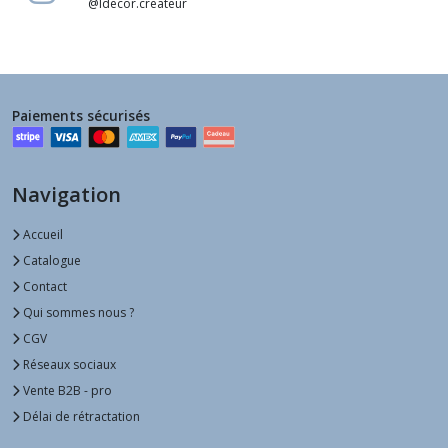
@ldecor.createur
Paiements sécurisés
Navigation
Accueil
Catalogue
Contact
Qui sommes nous ?
CGV
Réseaux sociaux
Vente B2B - pro
Délai de rétractation