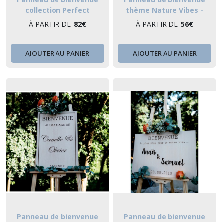
collection Perfect
thème Nature Vibes -
baptême & anniversaire
À PARTIR DE
82
€
À PARTIR DE
56
€
AJOUTER AU PANIER
AJOUTER AU PANIER
Panneau de bienvenue
Panneau de bienvenue