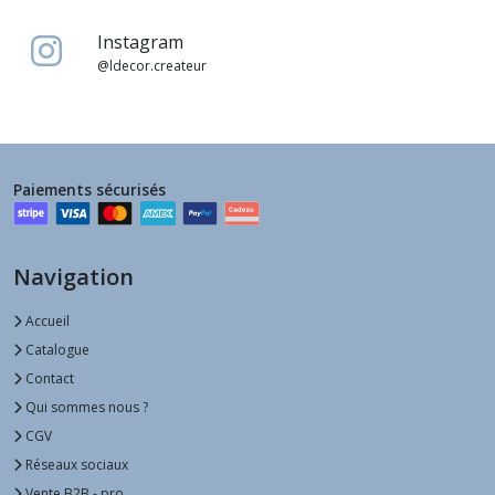
Instagram
@ldecor.createur
Paiements sécurisés
Navigation
Accueil
Catalogue
Contact
Qui sommes nous ?
CGV
Réseaux sociaux
Vente B2B - pro