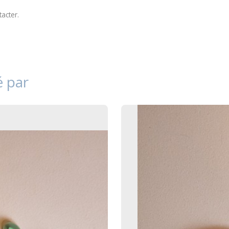
tacter
.
é par