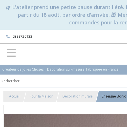
🌿 L'atelier prend une petite pause durant l'ét
partir du 18 août, par ordre d'arrivée. 🎁 M
commandes pour la rent
0388720133
Créateur de Jolies Choses... Décoration sur-mesure, fabriquée en France.
Accueil
Pour la Maison
Décoration murale
Enseigne Bonjo