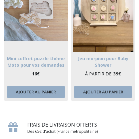
Mini coffret puzzle thème
Jeu morpion pour Baby
Moto pour vos demandes
Shower
personnalisées ou vos plus
16
€
À PARTIR DE
39
€
belles annonces à vos
proches
AJOUTER AU PANIER
AJOUTER AU PANIER
FRAIS DE LIVRAISON OFFERTS
Dès 65€ d'achat (France métropolitaine)