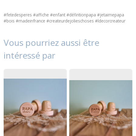
#fetedesperes #affiche #enfant #défintionpapa #jetaimepapa
#bois #madeinfrance #createurdejolieschoses #ldecorcreateur
Vous pourriez aussi être
intéressé par