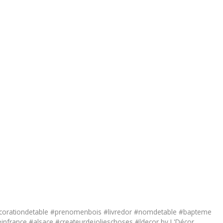
orationdetable #prenomenbois #livredor #nomdetable #bapteme
france #alsace #createurdejolieschoses #ldecor by L'Décor