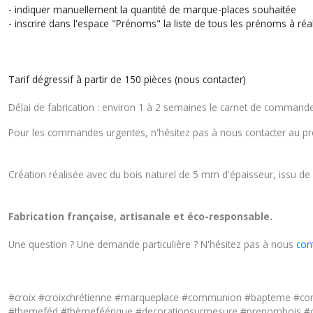
- indiquer manuellement la quantité de marque-places souhaitée
- inscrire dans l'espace "Prénoms" la liste de tous les prénoms à réa
Tarif dégressif à partir de 150 pièces (nous contacter)
Délai de fabrication : environ 1 à 2 semaines le carnet de command
Pour les commandes urgentes, n'hésitez pas à nous contacter au préa
Création réalisée avec du bois naturel de 5 mm d'épaisseur, issu de 
Fabrication française, artisanale et éco-responsable.
Une question ? Une demande particulière ? N'hésitez pas à nous
con
#croix #croixchrétienne #marqueplace #communion #bapteme #co
#themeféd #thèmeféérique #decorationsurmesure #prenombois #obj