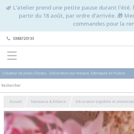
🌿 L'atelier prend une petite pause durant l'ét
partir du 18 août, par ordre d'arrivée. 🎁 M
commandes pour la rent
0388720133
Créateur de Jolies Choses... Décoration sur-mesure, fabriquée en France.
Accueil
Naissance & Enfance
Décoration baptême et anniversai