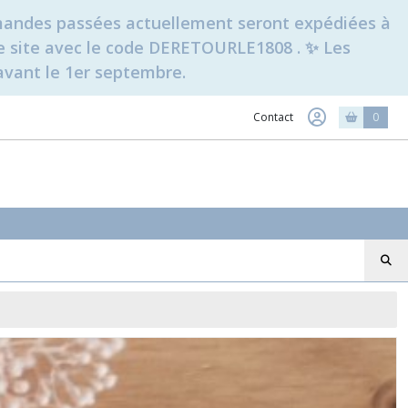
ommandes passées actuellement seront expédiées à
t le site avec le code DERETOURLE1808 . ✨ Les
avant le 1er septembre.
Contact
0