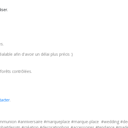
liser.
es.
lable afin d'avoir un délai plus précis :)
forêts contrôlées.
tacter
.
mmunion #anniversaire #marqueplace #marque-place #wedding #dec
etdesign #création #decorationbois #accessoires #tendance #madein