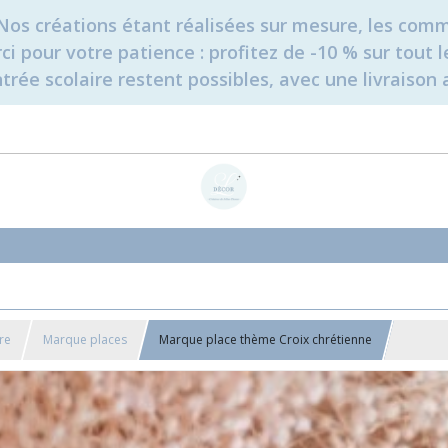
é. Nos créations étant réalisées sur mesure, les c
erci pour votre patience : profitez de -10 % sur tou
rée scolaire restent possibles, avec une livraison 
re
Marque places
Marque place thème Croix chrétienne