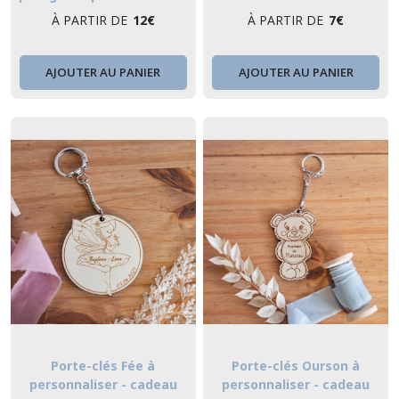
cadeau de remerciement de
remerciement de baptême,
À PARTIR DE
12
€
À PARTIR DE
7
€
baptême, anniversaire ou
anniversaire
naissance
AJOUTER AU PANIER
AJOUTER AU PANIER
Porte-clés Fée à
Porte-clés Ourson à
personnaliser - cadeau
personnaliser - cadeau