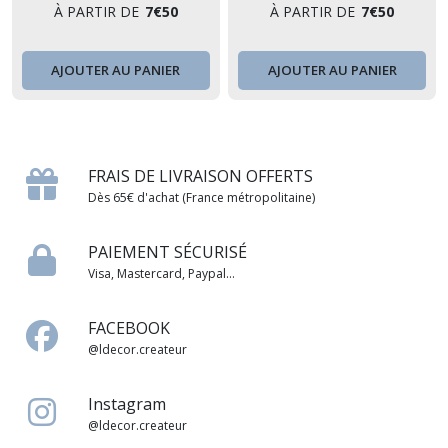
baptême, anniversaire,
baptême, anniversaire,
À PARTIR DE
7
€
50
À PARTIR DE
7
€
50
parrain et marraine
parrain et marraine
AJOUTER AU PANIER
AJOUTER AU PANIER
FRAIS DE LIVRAISON OFFERTS
Dès 65€ d'achat (France métropolitaine)
PAIEMENT SÉCURISÉ
Visa, Mastercard, Paypal...
FACEBOOK
@ldecor.createur
Instagram
@ldecor.createur