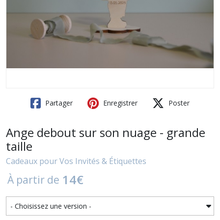
Partager
Enregistrer
Poster
Ange debout sur son nuage - grande
taille
Cadeaux pour Vos Invités & Étiquettes
14
€
À partir de