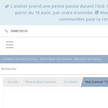
🌿 L'atelier prend une petite pause durant l'ét
partir du 18 août, par ordre d'arrivée. 🎁 M
commandes pour la rent
0388720133
Créateur de Jolies Choses... Décoration sur-mesure, fabriquée en France.
Accueil
Fêtes & Idées Cadeaux
St Valentin
Mot d'amour "Toi