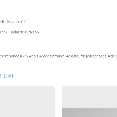
 forêts contrôlées.
he) + délai de livraison.
coordonnéesGPS #bois #madeinfrance #createurdejolieschoses #ldec
é par