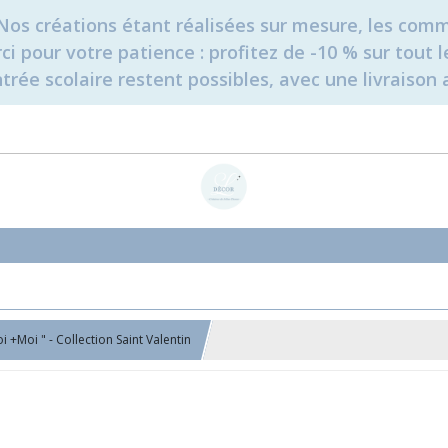
é. Nos créations étant réalisées sur mesure, les c
erci pour votre patience : profitez de -10 % sur tou
rée scolaire restent possibles, avec une livraison 
 +Moi " - Collection Saint Valentin