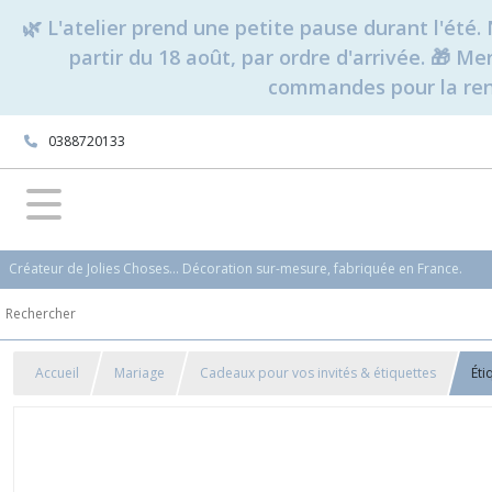
🌿 L'atelier prend une petite pause durant l'ét
partir du 18 août, par ordre d'arrivée. 🎁 M
commandes pour la rent
0388720133
Créateur de Jolies Choses... Décoration sur-mesure, fabriquée en France.
Accueil
Mariage
Cadeaux pour vos invités & étiquettes
Éti