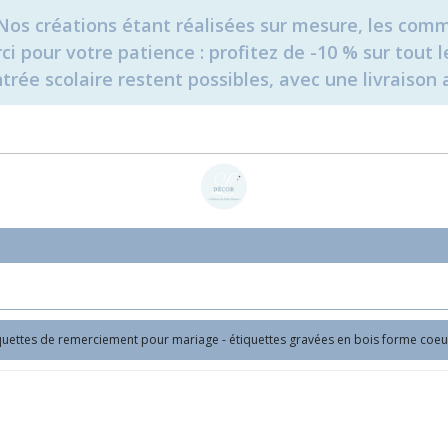
é. Nos créations étant réalisées sur mesure, les c
erci pour votre patience : profitez de -10 % sur tou
rée scolaire restent possibles, avec une livraison 
quettes de remerciement pour mariage - étiquettes gravées en bois forme coeu