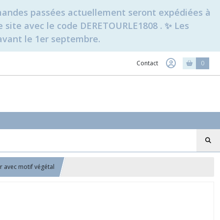
ommandes passées actuellement seront expédiées à
t le site avec le code DERETOURLE1808 . ✨ Les
avant le 1er septembre.
Contact
0
r avec motif végétal