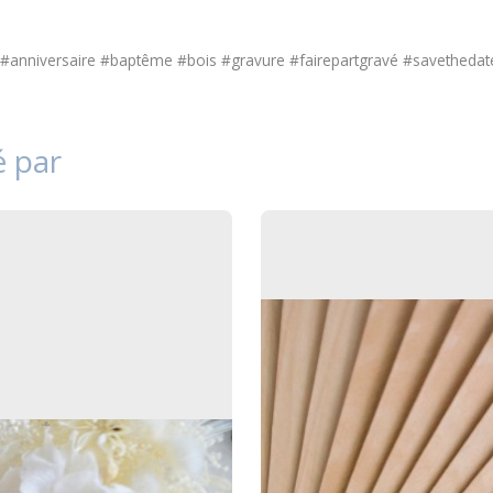
#anniversaire #baptême #bois #gravure #fairepartgravé #savethedat
é par