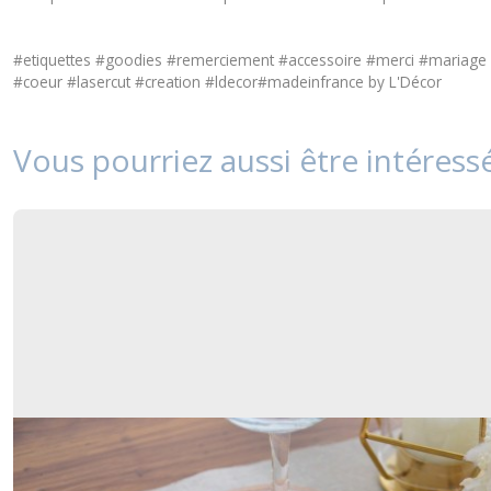
#etiquettes #goodies #remerciement #accessoire #merci #mariage 
#coeur #lasercut #creation #ldecor#madeinfrance by L'Décor
Vous pourriez aussi être intéress