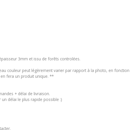
 épaisseur 3mm et issu de forêts controlées.
iveau couleur peut légèrement varier par rapport à la photo, en fonctio
en fera un produit unique. **
mandes + délai de livraison.
n délai le plus rapide possible :)
tacter
.