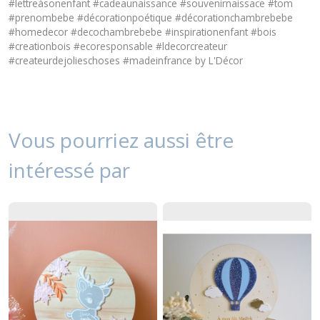
#lettreàsonenfant #cadeaunaissance #souvenirnaissace #tom
#prenombebe #décorationpoétique #décorationchambrebebe
#homedecor #decochambrebebe #inspirationenfant #bois
#creationbois #ecoresponsable #ldecorcreateur
#createurdejolieschoses #madeinfrance by L'Décor
Vous pourriez aussi être
intéressé par