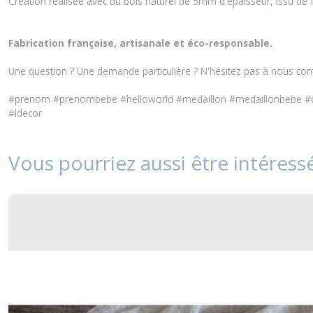
Création réalisée avec du bois naturel de 5mm d'épaisseur, issu de f
Fabrication française, artisanale et éco-responsable.
Une question ? Une demande particulière ? N'hésitez pas à nous
con
#prenom #prenombebe #helloworld #medaillon #medaillonbebe #c
#ldecor
Vous pourriez aussi être intéress