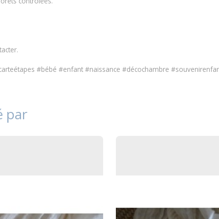
orêts contrôlées.
tacter
.
arteétapes #bébé #enfant #naissance #décochambre #souvenirenfan
é par