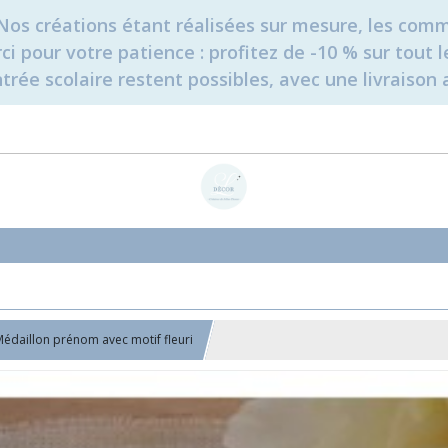
é. Nos créations étant réalisées sur mesure, les c
erci pour votre patience : profitez de -10 % sur tou
rée scolaire restent possibles, avec une livraison 
édaillon prénom avec motif fleuri