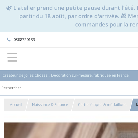
🌿 L'atelier prend une petite pause durant l'ét
partir du 18 août, par ordre d'arrivée. 🎁 M
commandes pour la rent
0388720133
Créateur de Jolies Choses... Décoration sur-mesure, fabriquée en France.
Accueil
Naissance & Enfance
Cartes étapes & médaillons
M