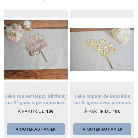
Cake topper Happy Birthday
Cake topper de Baptême
sur 3 lignes à personnaliser
sur 3 lignes avec prénoms
avec prénom, écriture
écriture manuscrite, bois ou
À PARTIR DE
18
€
À PARTIR DE
18
€
manuscrite, bois ou
plexiglas
plexiglas
AJOUTER AU PANIER
AJOUTER AU PANIER