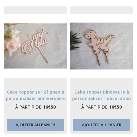
Cake topper sur 2 lignes à
Cake topper Dinosaure à
personnaliser anniversaire
personnaliser - décoration
avec prénom et coeur -
gâteau d'anniversaire
À PARTIR DE
16
€
50
À PARTIR DE
16
€
50
décoration gâteau
personnalisée
d'anniversaire
personnalisée
AJOUTER AU PANIER
AJOUTER AU PANIER